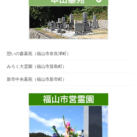
憩いの森墓苑（福山市奈良津町）
みろく大霊園（福山市箕島町）
新市中央墓苑（福山市新市町）