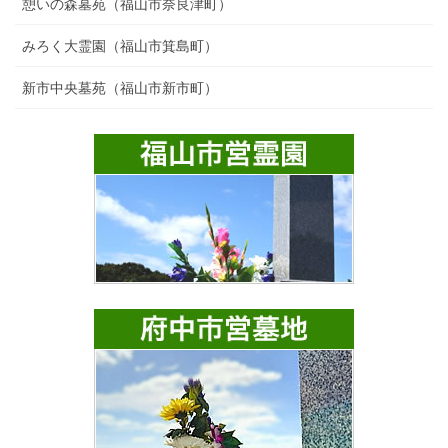
憩いの森墓苑（福山市奈良津町）
みろく大霊園（福山市箕島町）
新市中央墓苑（福山市新市町）